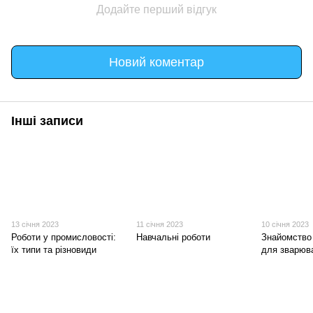
Додайте перший відгук
Новий коментар
Інші записи
13 січня 2023
11 січня 2023
10 січня 2023
Роботи у промисловості:
Навчальні роботи
Знайомство
їх типи та різновиди
для зварюв