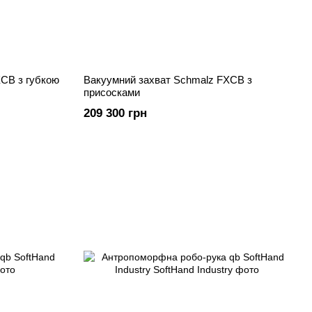
CB з губкою
Вакуумний захват Schmalz FXCB з
присосками
209 300 грн