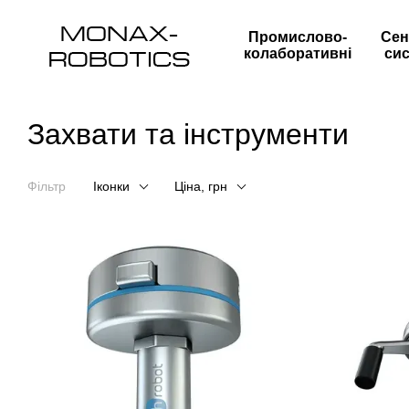
Перейти до основного контенту
Промислово-
Сен
колаборативні
си
Захвати та інструменти
Фільтр
Іконки
Ціна, грн