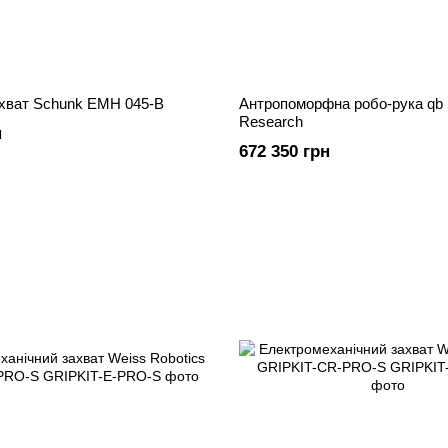
ахват Schunk EMH 045-B
Антропоморфна робо-рука qb 
Research
н
672 350 грн