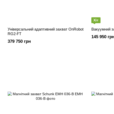
Хіт
Універсальний адаптивний захват OnRobot
Вакуумний з
RG2-FT
145 950 гр
379 750 грн