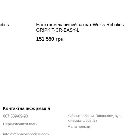
otics
Електромеханічний захват Weiss Robotics
GRIPKIT-CR-EASY-L
151 550 грн
Контактна інформація
067 539-09-90
Київська обл., м. Вишньове, вул.
Київське шосе, 27
Передзвонити вам?
Мапа проїзду
info@monax-robotics.com