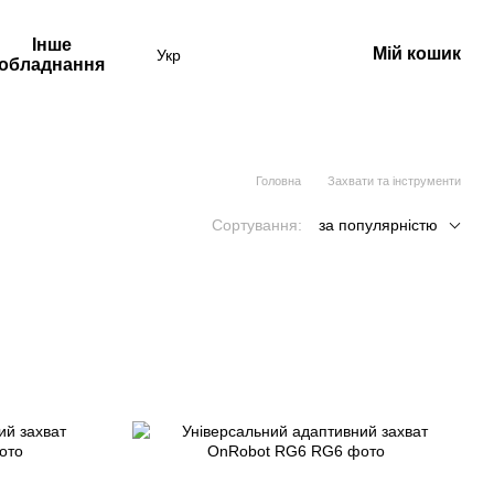
Інше
Мій кошик
Укр
обладнання
Головна
Захвати та інструменти
Сортування:
за популярністю