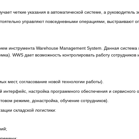
олучает четкие указания в автоматической системе, а руководител
остоятельно управляют повседневными операциями, выстраивают о
нием инструмента Warehouse Management System. Данная система 
емка). WWS дает возможность контролировать работу сотрудников 
мых мест, согласование новой технологии работы).
й интерфейс, настройка программного обеспечения и сервисного 
стовом режиме, донастройка, обучение сотрудников).
ации складской логистики:
ний;
 времени;