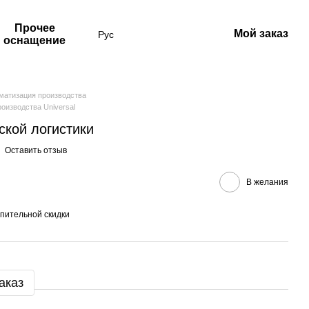
Прочее
Мой заказ
Рус
оснащение
матизация производства
оизводства Universal
ской логистики
Оставить отзыв
В желания
пительной скидки
аказ